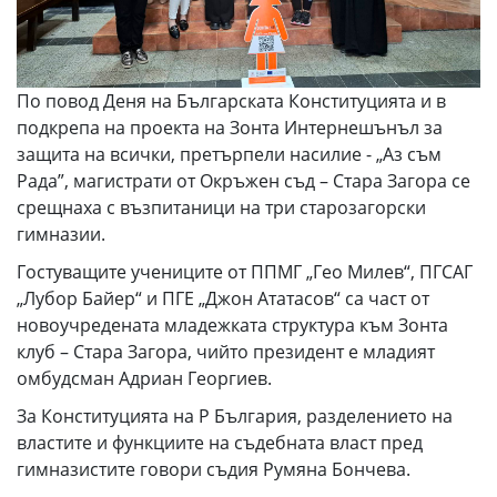
По повод Деня на Българската Конституцията и в
подкрепа на проекта на Зонта Интернешънъл за
защита на всички, претърпели насилие - „Аз съм
Рада”, магистрати от Окръжен съд – Стара Загора се
срещнаха с възпитаници на три старозагорски
гимназии.
Гостуващите учениците от ППМГ „Гео Милев“, ПГСАГ
„Лубор Байер“ и ПГЕ „Джон Ататасов“ са част от
новоучредената младежката структура към Зонта
клуб – Стара Загора, чийто президент е младият
омбудсман Адриан Георгиев.
За Конституцията на Р България, разделението на
властите и функциите на съдебната власт пред
гимназистите говори съдия Румяна Бончева.