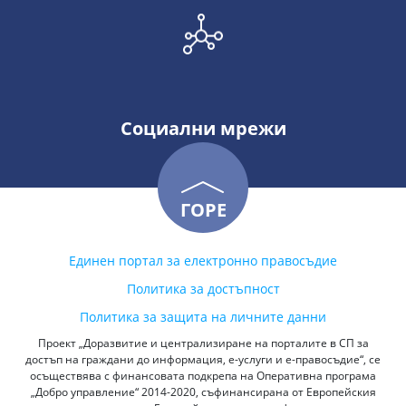
Социални мрежи
ГОРЕ
Единен портал за електронно правосъдие
Политика за достъпност
Политика за защита на личните данни
Проект „Доразвитие и централизиране на порталите в СП за
достъп на граждани до информация, е-услуги и е-правосъдие“, се
осъществява с финансовата подкрепа на Оперативна програма
„Добро управление“ 2014-2020, съфинансирана от Европейския