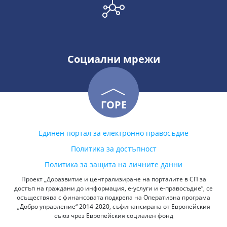
Социални мрежи
ГОРЕ
Единен портал за електронно правосъдие
Политика за достъпност
Политика за защита на личните данни
Проект „Доразвитие и централизиране на порталите в СП за
достъп на граждани до информация, е-услуги и е-правосъдие“, се
осъществява с финансовата подкрепа на Оперативна програма
„Добро управление“ 2014-2020, съфинансирана от Европейския
съюз чрез Европейския социален фонд