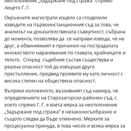
неотклонение „Задържане под стража“ спрямо
лицето Г. Г.
Окръжните магистрати изцяло са споделили
изводите на първоинстанционния съд за това, че
анализът на доказателствената съвкупност, събрана
до момента, позволява да се направи извода, че не
друг, а обвиняемият е причинил на пострадалата
множеството наранявания по главата, крайниците и
тялото. Според съдебния състав съществува и
реална опасност той да извърши друго
престъпление, предвид проявите му като личност с
висока степен на обществена опасност.
Въпреки изложеното, въззивният съд намира, че
определението на Старозагорски районен съд, с
което спрямо Г. Г. е взета мярка за неотклонение
„Задържане под стража“ е незаконосъобразно и
същото следва да бъде отменено. Мерките за
процесуална принуда, в това число и всяка мярка за