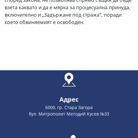
според закона, не позволява спрямо същия да бъде
взета каквато и да е мярка за процесуална принуда,
включително и „Задържане под стража“, поради
което обвиняемият е освободен.
Адрес
6000, гр. Стара Загора
бул. Митрополит Методий Кусев №33