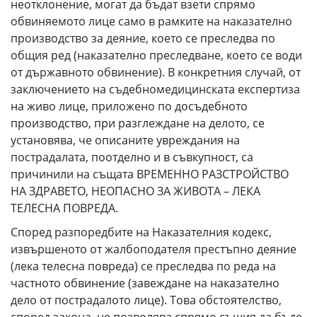
неотклонение, могат да бъдат взети спрямо
обвиняемото лице само в рамките на наказателно
производство за деяние, което се преследва по
общия ред (наказателно преследване, което се води
от държавното обвинение). В конкретния случай, от
заключението на съдебномедицинската експертиза
на живо лице, приложено по досъдебното
производство, при разглеждане на делото, се
установява, че описаните увреждания на
пострадалата, поотделно и в съвкупност, са
причинили на същата ВРЕМЕННО РАЗСТРОЙСТВО
НА ЗДРАВЕТО, НЕОПАСНО ЗА ЖИВОТА – ЛЕКА
ТЕЛЕСНА ПОВРЕДА.
Според разпоредбите на Наказателния кодекс,
извършеното от жалбоподателя престъпно деяние
(лека телесна повреда) се преследва по реда на
частното обвинение (завеждане на наказателно
дело от пострадалото лице). Това обстоятелство,